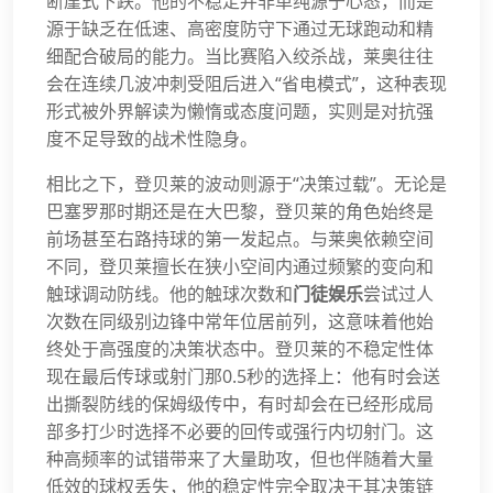
断崖式下跌。他的不稳定并非单纯源于心态，而是
源于缺乏在低速、高密度防守下通过无球跑动和精
细配合破局的能力。当比赛陷入绞杀战，莱奥往往
会在连续几波冲刺受阻后进入“省电模式”，这种表现
形式被外界解读为懒惰或态度问题，实则是对抗强
度不足导致的战术性隐身。
相比之下，登贝莱的波动则源于“决策过载”。无论是
巴塞罗那时期还是在大巴黎，登贝莱的角色始终是
前场甚至右路持球的第一发起点。与莱奥依赖空间
不同，登贝莱擅长在狭小空间内通过频繁的变向和
触球调动防线。他的触球次数和
门徒娱乐
尝试过人
次数在同级别边锋中常年位居前列，这意味着他始
终处于高强度的决策状态中。登贝莱的不稳定性体
现在最后传球或射门那0.5秒的选择上：他有时会送
出撕裂防线的保姆级传中，有时却会在已经形成局
部多打少时选择不必要的回传或强行内切射门。这
种高频率的试错带来了大量助攻，但也伴随着大量
低效的球权丢失，他的稳定性完全取决于其决策链