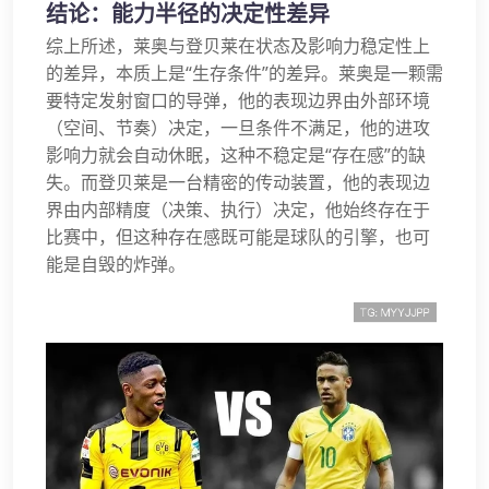
结论：能力半径的决定性差异
综上所述，莱奥与登贝莱在状态及影响力稳定性上
的差异，本质上是“生存条件”的差异。莱奥是一颗需
要特定发射窗口的导弹，他的表现边界由外部环境
（空间、节奏）决定，一旦条件不满足，他的进攻
影响力就会自动休眠，这种不稳定是“存在感”的缺
失。而登贝莱是一台精密的传动装置，他的表现边
界由内部精度（决策、执行）决定，他始终存在于
比赛中，但这种存在感既可能是球队的引擎，也可
能是自毁的炸弹。