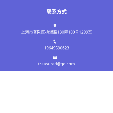
联系方式
上海市普陀区桃浦路130弄100号1299室
19649590623
treasured@qq.com
上班时间: 上午9:00 - 下午18:00