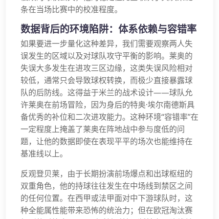
条在当场比赛中的校准程度。
数据背后的环境陷阱：体系依赖与容错率
如果要进一步量化这种差异，我们需要观察两人失
误发生的区域以及对球队攻守平衡的影响。莱奥的
失误大多发生在进攻三区边缘，这类失误风险相对
较低，通常只会导致球权转换，而极少直接暴露球
队的后防线。这得益于米兰的战术设计——球队允
许莱奥在前场冒险，因为身后的特奥·埃尔南德斯具
备优秀的补位和二次进攻能力。这种环境“容错率”在
一定程度上掩盖了莱奥在阵地战中参与度低的问
题，让他的数据即使在表现平平的场次也能维持在
基准线以上。
反观登贝莱，由于长期扮演前场爆点和出球枢纽的
双重角色，他的持球往往发生在中场线到禁区之间
的任何位置。在西甲或法甲面对中下游球队时，这
种全能属性能带来恐怖的统治力；但在欧冠淘汰赛