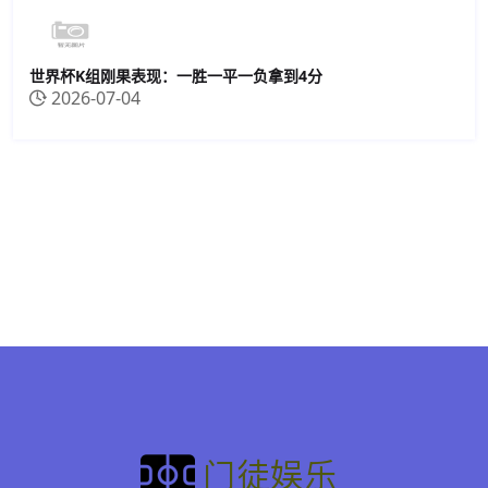
世界杯K组刚果表现：一胜一平一负拿到4分
2026-07-04