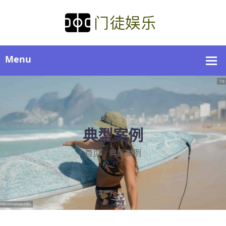
典型案例
首页
典型案例