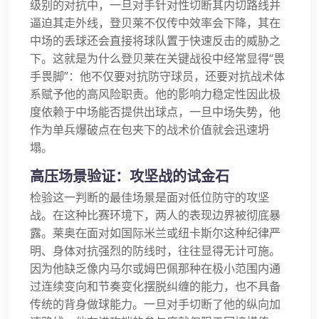
级别的对抗中，一旦对手针对性切断其内切路线并
逼迫其走外线，登贝莱不仅传中效率会下降，其在
中场的丢球还会直接将球队置于快速反击的威胁之
下。这就是为什么登贝莱在关键战役中经常显得“畏
手畏脚”：他不仅要对抗防守球员，还要对抗战术体
系赋予他的高风险职责。他的影响力稳定性因此极
度依赖于中场能否提供出球点，一旦中场失势，他
作为单兵爆破点在包夹下的战术价值就会迅速坍
塌。
高压场景验证：攻坚战的试金石
检验这一判断的最佳场景是面对低位防守的攻坚
战。在这种比赛环境下，两人的表现边界被彻底暴
露。莱奥在面对如国际米兰或纽卡斯尔这种纪律严
明、身体对抗强烈的防线时，往往显得无计可施。
因为他缺乏像内马尔或姆巴佩那种在极小范围内通
过连续变向和节奏变化摆脱纠缠的能力，也不具备
传统的背身做球能力。一旦对手切断了他的纵向加