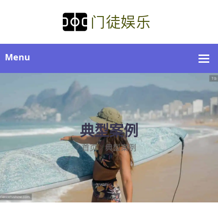
典型案例
首页
典型案例