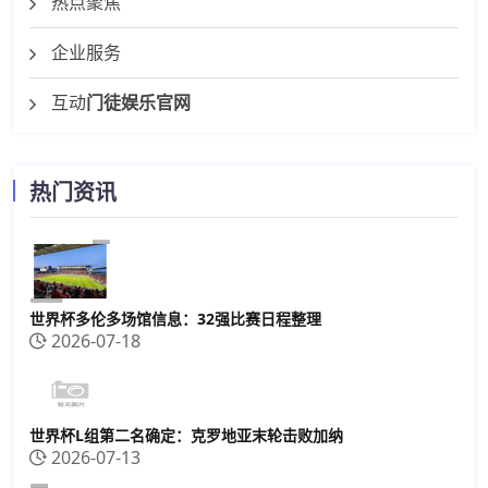
热点聚焦
企业服务
互动
门徒娱乐官网
热门资讯
世界杯多伦多场馆信息：32强比赛日程整理
2026-07-18
世界杯L组第二名确定：克罗地亚末轮击败加纳
2026-07-13