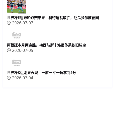
世界杯E组末轮双赛结果：科特迪瓦取胜，厄瓜多尔胜德国
2026-07-07
阿根廷本月两连胜，梅西与斯卡洛尼体系依旧稳定
2026-07-05
世界杯K组刚果表现：一胜一平一负拿到4分
2026-07-04