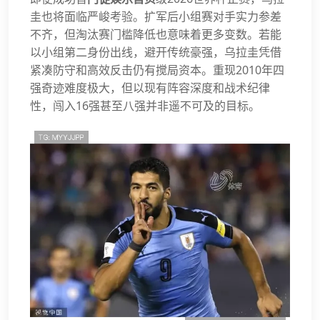
圭也将面临严峻考验。扩军后小组赛对手实力参差
不齐，但淘汰赛门槛降低也意味着更多变数。若能
以小组第二身份出线，避开传统豪强，乌拉圭凭借
紧凑防守和高效反击仍有搅局资本。重现2010年四
强奇迹难度极大，但以现有阵容深度和战术纪律
性，闯入16强甚至八强并非遥不可及的目标。