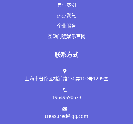
典型案例
热点聚焦
企业服务
互动
门徒娱乐官网
联系方式
上海市普陀区桃浦路130弄100号1299室
19649590623
treasured@qq.com