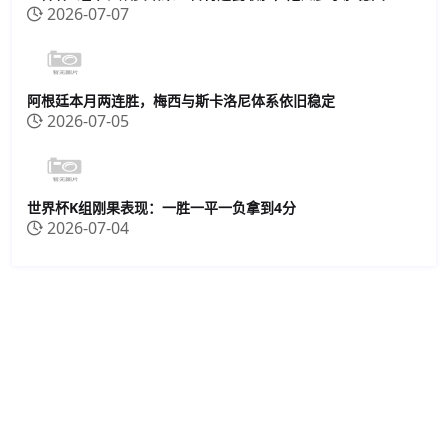
2026-07-07
阿根廷本月两连胜，梅西与斯卡洛尼体系依旧稳定
2026-07-05
世界杯K组刚果表现：一胜一平一负拿到4分
2026-07-04