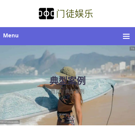
典型案例
首页
典型案例