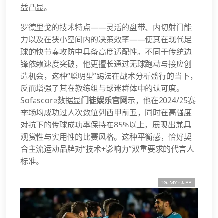
益凸显。
罗德里戈的技术特点——灵活的盘带、内切射门能
力以及在狭小空间内的决策效率——使其在现代足
球的快节奏攻防中具备高度适配性。不同于传统边
锋依赖速度突破，他更擅长通过无球跑动与接应创
造机会，这种“聪明型”踢法在战术分析盛行的当下，
反而增强了其在教练组与球迷群体中的认可度。
Sofascore数据显
门徒娱乐官网
示，他在2024/25赛
季场均成功过人次数位列西甲前五，同时在高强度
对抗下的传球成功率保持在85%以上，展现出兼具
观赏性与实用性的比赛风格。这种平衡感，恰好契
合主流运动品牌对“技术+影响力”双重要求的代言人
标准。