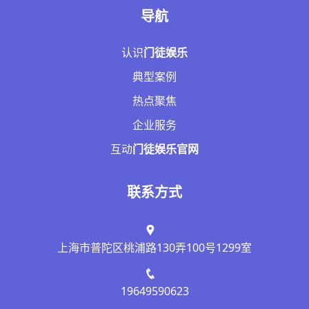
导航
认识
门徒娱乐
典型案例
热点聚焦
企业服务
互动
门徒娱乐官网
联系方式
上海市普陀区桃浦路130弄100号1299室
19649590623