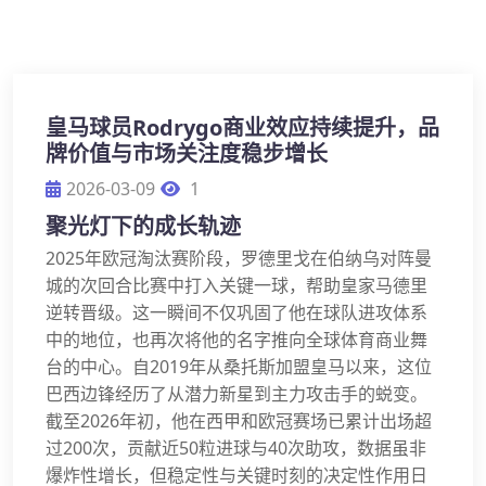
皇马球员Rodrygo商业效应持续提升，品
牌价值与市场关注度稳步增长
2026-03-09
1
聚光灯下的成长轨迹
2025年欧冠淘汰赛阶段，罗德里戈在伯纳乌对阵曼
城的次回合比赛中打入关键一球，帮助皇家马德里
逆转晋级。这一瞬间不仅巩固了他在球队进攻体系
中的地位，也再次将他的名字推向全球体育商业舞
台的中心。自2019年从桑托斯加盟皇马以来，这位
巴西边锋经历了从潜力新星到主力攻击手的蜕变。
截至2026年初，他在西甲和欧冠赛场已累计出场超
过200次，贡献近50粒进球与40次助攻，数据虽非
爆炸性增长，但稳定性与关键时刻的决定性作用日