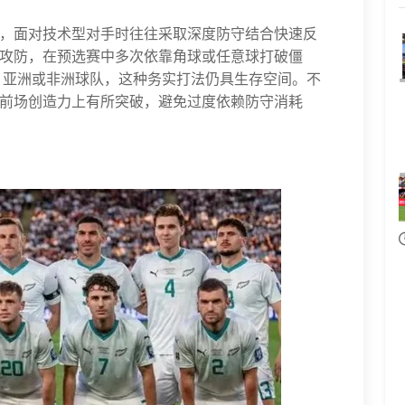
，面对技术型对手时往往采取深度防守结合快速反
攻防，在预选赛中多次依靠角球或任意球打破僵
美、亚洲或非洲球队，这种务实打法仍具生存空间。不
前场创造力上有所突破，避免过度依赖防守消耗