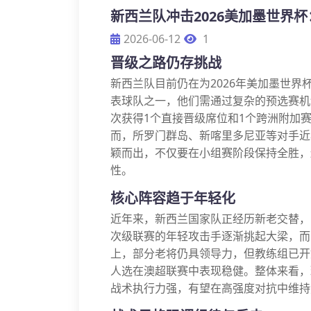
新西兰队冲击2026美加墨世界
2026-06-12
1
晋级之路仍存挑战
新西兰队目前仍在为2026年美加墨世界
表球队之一，他们需通过复杂的预选赛机制
次获得1个直接晋级席位和1个跨洲附加
而，所罗门群岛、新喀里多尼亚等对手近
颖而出，不仅要在小组赛阶段保持全胜，
性。
核心阵容趋于年轻化
近年来，新西兰国家队正经历新老交替，
次级联赛的年轻攻击手逐渐挑起大梁，而
上，部分老将仍具领导力，但教练组已开
人选在澳超联赛中表现稳健。整体来看，
战术执行力强，有望在高强度对抗中维持