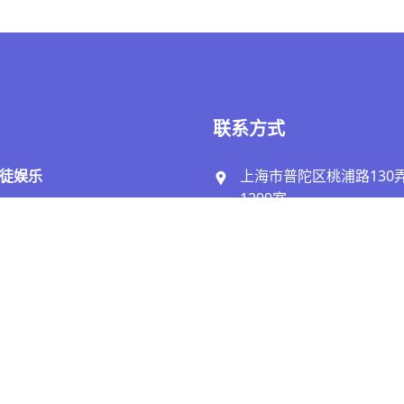
联系方式
徒娱乐
上海市普陀区桃浦路130弄
1299室
例
19649590623
焦
treasured@qq.com
务
上班时间: 上午9:00 - 下午1
徒娱乐官网