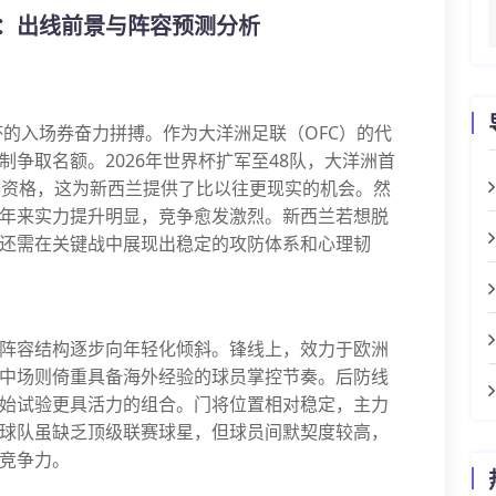
杯：出线前景与阵容预测分析
杯的入场券奋力拼搏。作为大洋洲足联（OFC）的代
争取名额。2026年世界杯扩军至48队，大洋洲首
赛资格，这为新西兰提供了比以往更现实的机会。然
年来实力提升明显，竞争愈发激烈。新西兰若想脱
还需在关键战中展现出稳定的攻防体系和心理韧
阵容结构逐步向年轻化倾斜。锋线上，效力于欧洲
中场则倚重具备海外经验的球员掌控节奏。后防线
始试验更具活力的组合。门将位置相对稳定，主力
球队虽缺乏顶级联赛球星，但球员间默契度较高，
竞争力。