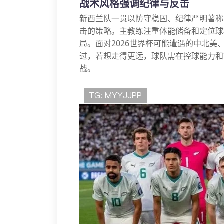
战术风格强调纪律与反击
新西兰队一贯以防守稳固、纪律严明著称
击的策略。主教练注重体能储备和定位球
局。面对2026世界杯可能遭遇的中北
过，若想走得更远，球队需在控球能力和
战。