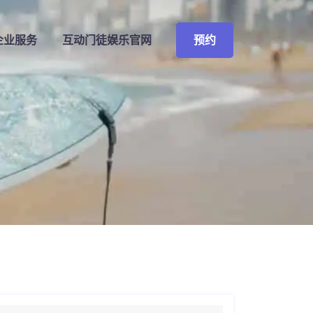
预约
企业服务
互动
门徒娱乐官网