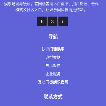
娱乐场景与玩法。官网涵盖技术白皮书、用户反馈、合作
模式及社区入口，让娱乐因科技而更精彩。
导航
认识
门徒娱乐
典型案例
热点聚焦
企业服务
互动
门徒娱乐官网
联系方式