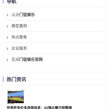
导航
认识
门徒娱乐
典型案例
热点聚焦
企业服务
互动
门徒娱乐官网
热门资讯
世界杯多伦多场馆信息：32强比赛日程整理