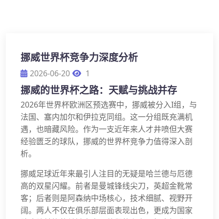
挪威世界杯竞争力深度分析
2026-06-20
1
挪威的世界杯之路：天赋与挑战并存
2026年世界杯欧洲区预选赛中，挪威被分入I组，与
法国、塞内加尔和伊拉克同组。这一分组既充满机
遇，也暗藏风险。作为一支近年来人才井喷但大赛
经验匮乏的球队，挪威的世界杯竞争力值得深入剖
析。
挪威足球近年来最引人注目的无疑是哈兰德与厄德
高的双星闪耀。前者是曼城锋线尖刀，英超金靴常
客；后者则是阿森纳中场核心，技术细腻、视野开
阔。两人不仅在俱乐部层面表现出色，更成为国家