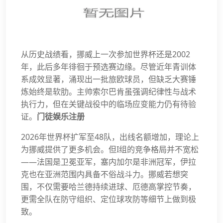
从历史战绩看，挪威上一次参加世界杯还是2002
年，此后多年徘徊于预选赛边缘。尽管近年青训体
系成效显著，涌现出一批旅欧球员，但缺乏大赛锤
炼始终是软肋。主帅索尔巴肯虽强调纪律性与战术
执行力，但在关键战役中的临场应变能力仍有待验
证。
门徒娱乐注册
2026年世界杯扩军至48队，出线名额增加，理论上
为挪威提供了更多机会。但I组的竞争格局并不宽松
——法国是卫冕亚军，塞内加尔是非洲冠军，伊拉
克也在亚洲范围内具备不俗战斗力。挪威若想突
围，不仅需要哈兰德持续进球、厄德高掌控节奏，
更需全队在防守组织、定位球攻防等细节上做到极
致。