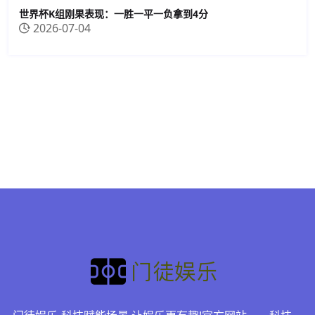
世界杯K组刚果表现：一胜一平一负拿到4分
2026-07-04