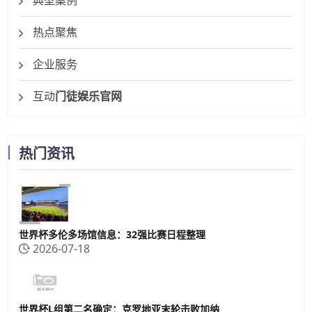
典型案例
热点聚焦
企业服务
互动
门徒娱乐官网
热门资讯
世界杯多伦多场馆信息：32强比赛日程整理
2026-07-18
世界杯L组第二名确定：克罗地亚末轮击败加纳