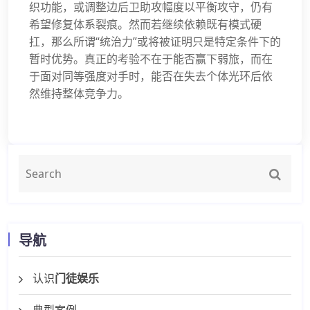
织功能，或调整边后卫助攻幅度以平衡攻守，仍有
希望修复体系裂痕。然而若继续依赖既有模式硬
扛，那么所谓“统治力”或将被证明只是特定条件下的
暂时优势。真正的考验不在于能否赢下弱旅，而在
于面对同等强度对手时，能否在失去个体光环后依
然维持整体竞争力。
导航
认识
门徒娱乐