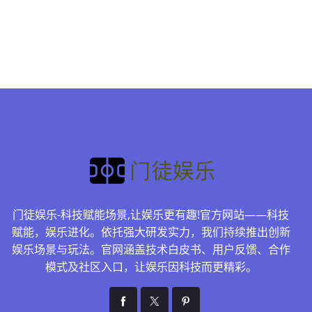
门徒娱乐-科技赋能场景,让娱乐更有趣!官方网站——科技
赋能，娱乐进化。依托强大研发实力，我们持续推出创新
娱乐场景与玩法。官网涵盖技术白皮书、用户反馈、合作
模式及社区入口，让娱乐因科技而更精彩。