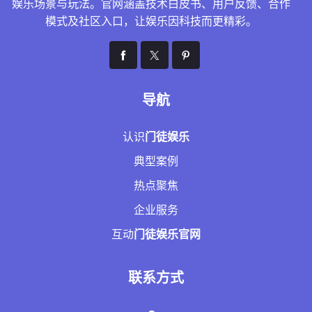
娱乐场景与玩法。官网涵盖技术白皮书、用户反馈、合作
模式及社区入口，让娱乐因科技而更精彩。
导航
认识
门徒娱乐
典型案例
热点聚焦
企业服务
互动
门徒娱乐官网
联系方式