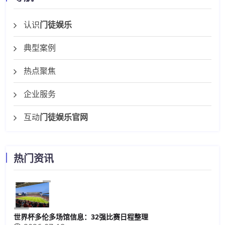
认识
门徒娱乐
典型案例
热点聚焦
企业服务
互动
门徒娱乐官网
热门资讯
世界杯多伦多场馆信息：32强比赛日程整理