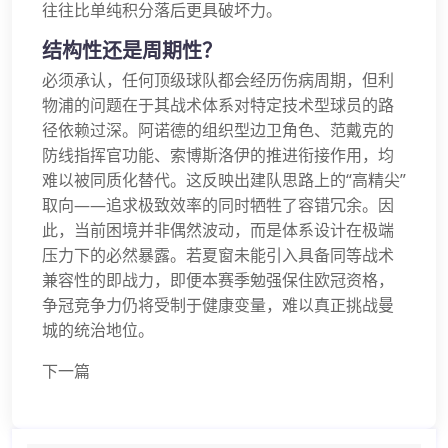
往往比单纯积分落后更具破坏力。
结构性还是周期性？
必须承认，任何顶级球队都会经历伤病周期，但利
物浦的问题在于其战术体系对特定技术型球员的路
径依赖过深。阿诺德的组织型边卫角色、范戴克的
防线指挥官功能、索博斯洛伊的推进衔接作用，均
难以被同质化替代。这反映出建队思路上的“高精尖”
取向——追求极致效率的同时牺牲了容错冗余。因
此，当前困境并非偶然波动，而是体系设计在极端
压力下的必然暴露。若夏窗未能引入具备同等战术
兼容性的即战力，即便本赛季勉强保住欧冠资格，
争冠竞争力仍将受制于健康变量，难以真正挑战曼
城的统治地位。
下一篇