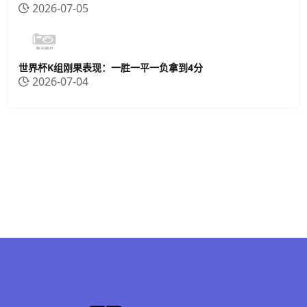
2026-07-05
世界杯K组刚果表现：一胜一平一负拿到4分
2026-07-04