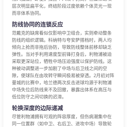
层次明显扁平化，终结阶段过度依赖个体灵光一现
而非体系协同。
防线协同的连锁反应
范戴克的缺席看似仅影响中卫组合，实则牵动整条
防线的组织逻辑。科纳特与夸安萨搭档时，两人均
倾向上抢而非拖后协防，导致防线整体前移却缺乏
弹性。当对手利用速度型前锋打身后，利物浦被迫
采取更深站位，牺牲中场压迫强度以保护防线。这
种被动调整进一步加剧了中场与后卫线之间的空
隙，使球队在由攻转守瞬间极易被穿透。2月初对阵
曼城的比赛中，哈兰德两次反击进球均源于利物浦
中场失位后防线来不及回撤，暴露出体系在高压与
低位防守之间切换的迟滞。
轮换深度的边际递减
尽管利物浦拥有可观的阵容厚度，但伤病潮集中在
同一位置群（如中卫、右后卫、进攻中场）导致轮