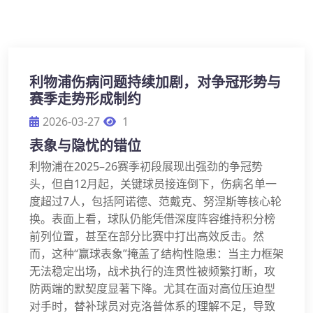
利物浦伤病问题持续加剧，对争冠形势与
赛季走势形成制约
2026-03-27
1
表象与隐忧的错位
利物浦在2025–26赛季初段展现出强劲的争冠势
头，但自12月起，关键球员接连倒下，伤病名单一
度超过7人，包括阿诺德、范戴克、努涅斯等核心轮
换。表面上看，球队仍能凭借深度阵容维持积分榜
前列位置，甚至在部分比赛中打出高效反击。然
而，这种“赢球表象”掩盖了结构性隐患：当主力框架
无法稳定出场，战术执行的连贯性被频繁打断，攻
防两端的默契度显著下降。尤其在面对高位压迫型
对手时，替补球员对克洛普体系的理解不足，导致