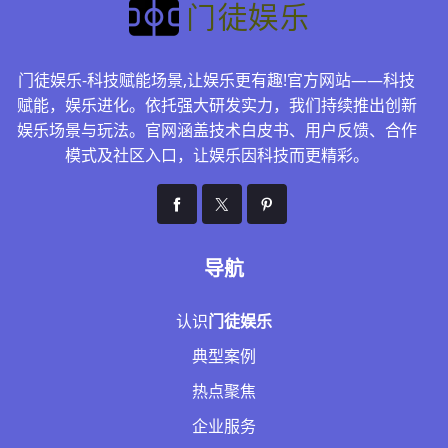
门徒娱乐-科技赋能场景,让娱乐更有趣!官方网站——科技
赋能，娱乐进化。依托强大研发实力，我们持续推出创新
娱乐场景与玩法。官网涵盖技术白皮书、用户反馈、合作
模式及社区入口，让娱乐因科技而更精彩。
导航
认识
门徒娱乐
典型案例
热点聚焦
企业服务