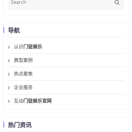
导航
认识
门徒娱乐
典型案例
热点聚焦
企业服务
互动
门徒娱乐官网
热门资讯