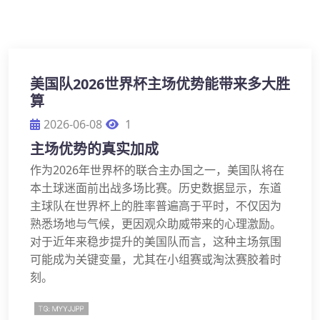
美国队2026世界杯主场优势能带来多大胜
算
2026-06-08
1
主场优势的真实加成
作为2026年世界杯的联合主办国之一，美国队将在
本土球迷面前出战多场比赛。历史数据显示，东道
主球队在世界杯上的胜率普遍高于平时，不仅因为
熟悉场地与气候，更因观众助威带来的心理激励。
对于近年来稳步提升的美国队而言，这种主场氛围
可能成为关键变量，尤其在小组赛或淘汰赛胶着时
刻。