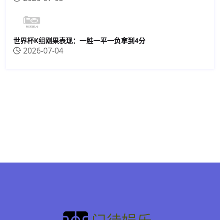
世界杯K组刚果表现：一胜一平一负拿到4分
2026-07-04