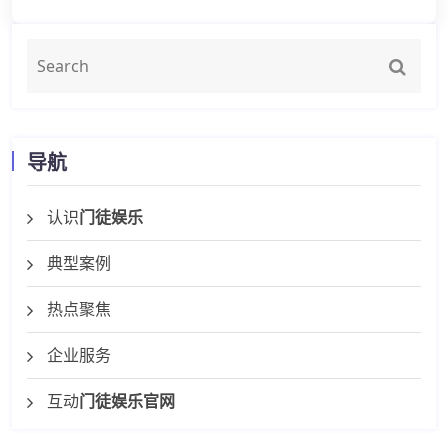
导航
认识
门徒娱乐
典型案例
热点聚焦
企业服务
互动
门徒娱乐官网