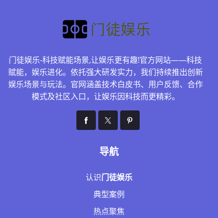
门徒娱乐-科技赋能场景,让娱乐更有趣!官方网站——科技
赋能，娱乐进化。依托强大研发实力，我们持续推出创新
娱乐场景与玩法。官网涵盖技术白皮书、用户反馈、合作
模式及社区入口，让娱乐因科技而更精彩。
导航
认识
门徒娱乐
典型案例
热点聚焦