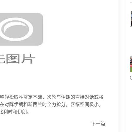
望轻松取胜奠定基础，次轮与伊朗的直接对话或将
在对阵伊朗和新西兰时全力抢分，容错空间极小。
比利时和伊朗。
下一篇