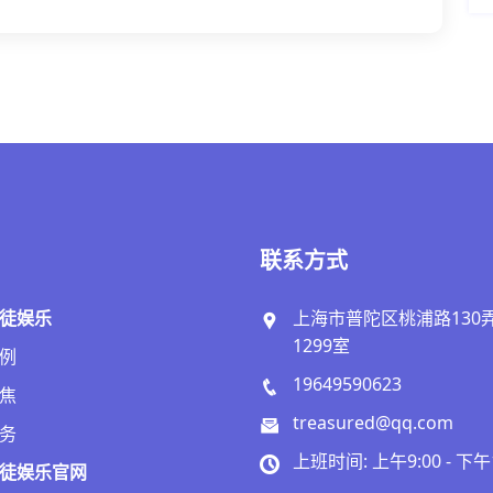
联系方式
徒娱乐
上海市普陀区桃浦路130弄
1299室
例
19649590623
焦
treasured@qq.com
务
上班时间: 上午9:00 - 下午1
徒娱乐官网