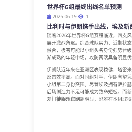
世界杯G组最终出线名单预测
2026-06-19
1
比利时与伊朗携手出线，埃及新
随着2026年世界杯G组赛程临近，四
展开激烈角逐。综合球队实力、近期状态
融合，极有可能以小组头名身份强势晋级
渐成熟的年轻中场，攻防两端具备明显优
伊朗队近年来在亚洲区表现稳健，塔雷米
反击效率高。面对同组对手，伊朗有望凭
小组第二身份突围。尽管埃及拥有萨拉赫
后场创造力不足可能成为致命短板。而新
差
门徒娱乐官网
距明显，恐难在本组取得