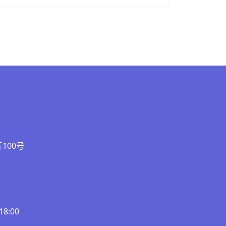
100号
8:00