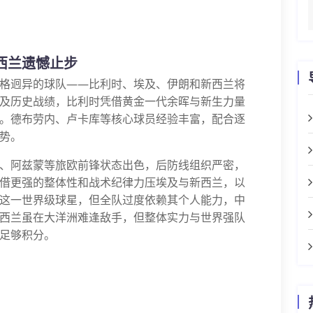
西兰遗憾止步
支风格迥异的球队——比利时、埃及、伊朗和新西兰将
及历史战绩，比利时凭借黄金一代余晖与新生力量
。德布劳内、卢卡库等核心球员经验丰富，配合逐
势。
、阿兹蒙等旅欧前锋状态出色，后防线组织严密，
借更强的整体性和战术纪律力压埃及与新西兰，以
这一世界级球星，但全队过度依赖其个人能力，中
西兰虽在大洋洲难逢敌手，但整体实力与世界强队
足够积分。