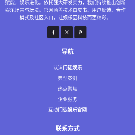
赋能，娱乐进化。依托强大研发实力，我们持续推出创新
娱乐场景与玩法。官网涵盖技术白皮书、用户反馈、合作
模式及社区入口，让娱乐因科技而更精彩。
导航
认识
门徒娱乐
典型案例
热点聚焦
企业服务
互动
门徒娱乐官网
联系方式