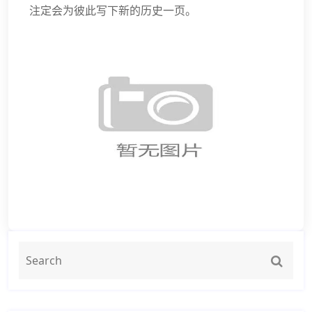
注定会为彼此写下新的历史一页。