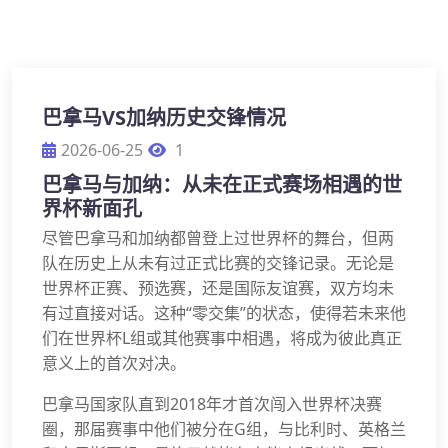
巴拿马VS加纳历史交锋情况
2026-06-25
1
巴拿马与加纳：从未在正式赛场相遇的世
界杯新面孔
尽管巴拿马和加纳都曾登上过世界杯的舞台，但两
队在历史上从未有过正式比赛的交锋记录。无论是
世界杯正赛、预选赛，还是国际友谊赛，双方均未
有过直接对话。这种“零交集”的状态，使得若未来他
们在世界杯L组或其他赛事中相遇，将成为彼此真正
意义上的首次对决。
巴拿马国家队直到2018年才首次闯入世界杯决赛
圈，那届赛事中他们被分在G组，与比利时、英格兰