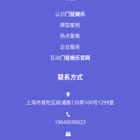
认识
门徒娱乐
典型案例
热点聚焦
企业服务
互动
门徒娱乐官网
联系方式
上海市普陀区桃浦路130弄100号1299室
19649590623