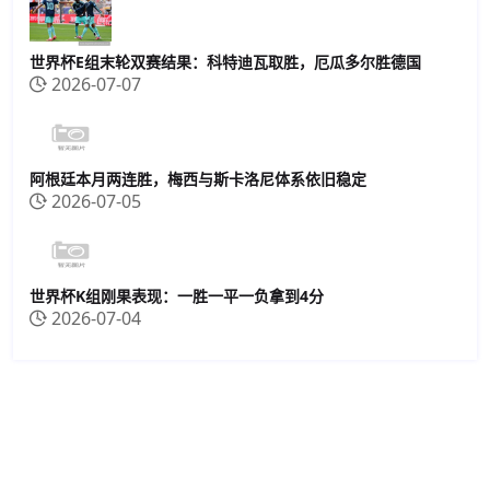
世界杯E组末轮双赛结果：科特迪瓦取胜，厄瓜多尔胜德国
2026-07-07
阿根廷本月两连胜，梅西与斯卡洛尼体系依旧稳定
2026-07-05
世界杯K组刚果表现：一胜一平一负拿到4分
2026-07-04