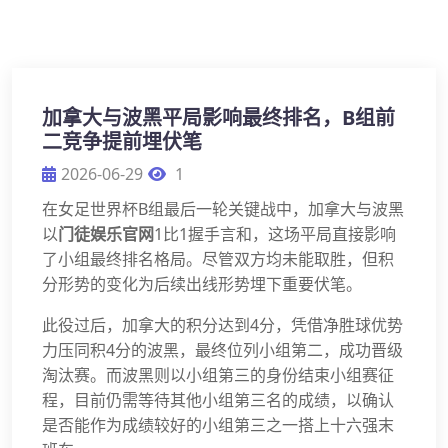
加拿大与波黑平局影响最终排名，B组前
二竞争提前埋伏笔
2026-06-29
1
在女足世界杯B组最后一轮关键战中，加拿大与波黑
以
门徒娱乐官网
1比1握手言和，这场平局直接影响
了小组最终排名格局。尽管双方均未能取胜，但积
分形势的变化为后续出线形势埋下重要伏笔。
此役过后，加拿大的积分达到4分，凭借净胜球优势
力压同积4分的波黑，最终位列小组第二，成功晋级
淘汰赛。而波黑则以小组第三的身份结束小组赛征
程，目前仍需等待其他小组第三名的成绩，以确认
是否能作为成绩较好的小组第三之一搭上十六强末