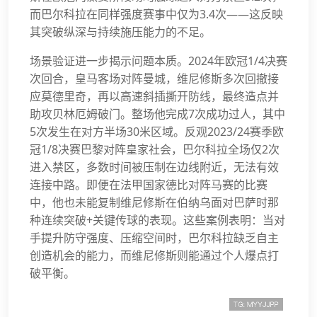
而巴尔科拉在同样强度赛事中仅为3.4次——这反映
其突破纵深与持续施压能力的不足。
场景验证进一步揭示问题本质。2024年欧冠1/4决赛
次回合，皇马客场对阵曼城，维尼修斯多次回撤接
应莫德里奇，再以高速斜插撕开防线，最终造点并
助攻贝林厄姆破门。整场他完成7次成功过人，其中
5次发生在对方半场30米区域。反观2023/24赛季欧
冠1/8决赛巴黎对阵皇家社会，巴尔科拉全场仅2次
进入禁区，多数时间被压制在边线附近，无法有效
连接中路。即便在法甲国家德比对阵马赛的比赛
中，他也未能复制维尼修斯在伯纳乌面对巴萨时那
种连续突破+关键传球的表现。这些案例表明：当对
手提升防守强度、压缩空间时，巴尔科拉缺乏自主
创造机会的能力，而维尼修斯则能通过个人爆点打
破平衡。