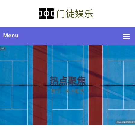
热点聚焦
首页
热点聚焦