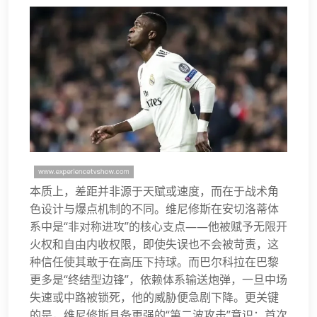
本质上，差距并非源于天赋或速度，而在于战术角
色设计与爆点机制的不同。维尼修斯在安切洛蒂体
系中是“非对称进攻”的核心支点——他被赋予无限开
火权和自由内收权限，即使失误也不会被苛责，这
种信任使其敢于在高压下持球。而巴尔科拉在巴黎
更多是“终结型边锋”，依赖体系输送炮弹，一旦中场
失速或中路被锁死，他的威胁便急剧下降。更关键
的是，维尼修斯具备更强的“第二波攻击”意识：首次