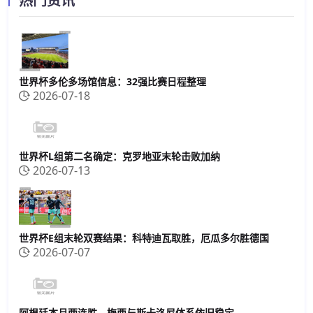
热门资讯
世界杯多伦多场馆信息：32强比赛日程整理
2026-07-18
世界杯L组第二名确定：克罗地亚末轮击败加纳
2026-07-13
世界杯E组末轮双赛结果：科特迪瓦取胜，厄瓜多尔胜德国
2026-07-07
阿根廷本月两连胜，梅西与斯卡洛尼体系依旧稳定