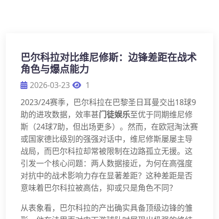
巴尔科拉对比维尼修斯：边锋差距在战术
角色与爆点能力
2026-03-23
1
2023/24赛季，巴尔科拉在巴黎圣日耳曼交出18球9
助的进攻数据，效率甚
门徒娱乐
至优于同期维尼修
斯（24球7助，但出场更多）。然而，在欧冠淘汰赛
或国家德比级别的强强对话中，维尼修斯屡屡主导
战局，而巴尔科拉却常被限制在边路孤立无援。这
引发一个核心问题：两人数据接近，为何在高强度
对抗中的战术影响力存在显著差距？这种差距是否
意味着巴尔科拉被高估，抑或只是角色不同？
从表象看，巴尔科拉的产出确实具备顶级边锋的雏