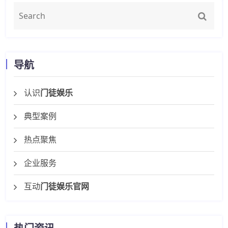
导航
认识
门徒娱乐
典型案例
热点聚焦
企业服务
互动
门徒娱乐官网